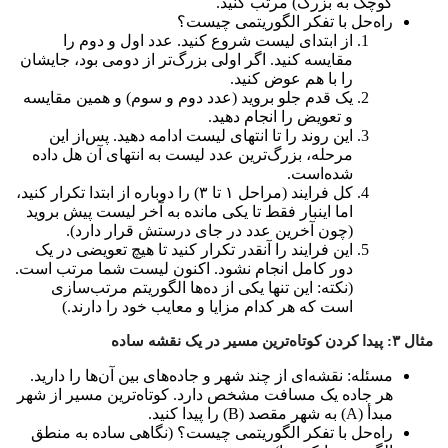
کوچک به بزرگ) مرتب کنید.
راه‌حل با تفکر الگوریتمی چیست؟
از ابتدای لیست شروع کنید. عدد اول و دوم را
مقایسه کنید. اگر اولی بزرگ‌تر از دومی بود، جایشان
را با هم عوض کنید.
یک قدم جلو بروید (عدد دوم و سوم) و همین مقایسه
و تعویض را انجام دهید.
این روند را تا انتهای لیست ادامه دهید. پس‌از این
مرحله، بزرگ‌ترین عدد لیست به انتهای آن هل داده
شده‌است.
کل فرایند (مراحل ۱ تا ۳) را دوباره از ابتدا تکرار کنید،
اما اینبار فقط تا یکی مانده به آخر لیست پیش بروید
(چون آخرین عدد در جای درستش قرار دارد).
این فرایند را آنقدر تکرار کنید تا هیچ تعویضی در یک
دور کامل انجام نشود. اکنون لیست شما مرتب است.
(نکته: این تنها یکی از ده‌ها الگوریتم مرتب‌سازی
است که هر کدام مزایا و معایب خود را دارند.)
مثال ۳: پیدا کردن کوتاه‌ترین مسیر در یک نقشه ساده
مسئله: نقشه‌ای از چند شهر و جاده‌های بین آن‌ها را دارید.
هر جاده یک مسافت مشخص دارد. کوتاه‌ترین مسیر از شهر
مبدأ (A) به شهر مقصد (B) را پیدا کنید.
راه‌حل با تفکر الگوریتمی چیست؟ (نگاهی ساده به منطق