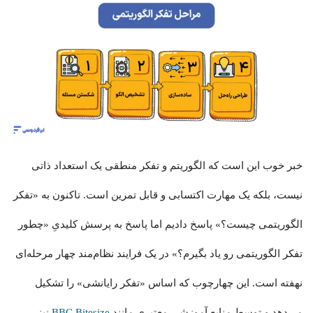
خبر خوب این است که الگوریتم و تفکر منطقی یک استعداد ذاتی
نیست، بلکه یک مهارت اکتسابی و قابل تمرین است. تاکنون به «تفکر
الگوریتمی چیست؟» پاسخ دادیم اما پاسخ به پرسش کلیدیِ «چطور
تفکر الگوریتمی رو یاد بگیرم؟» در یک فرایند نظام‌مند چهار مرحله‌ای
نهفته است. این چهارچوب که اساس «تفکر رایانشی» را تشکیل
می‌دهد و توسط منابع آموزشی معتبری مانند
BBC Bitesize
نیز