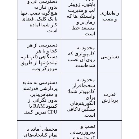
دسترسی آنی و
پایتون، ژوپیتر
بدون نیاز به
لب و مدیریت
راه‌اندازی
هیچ‌گونه نصب. تنها
وابستگی‌ها که
و نصب
با یک کلیک، فضای
زمان‌بر و
کار شما آماده
مستعد خطا
است.
است.
دسترسی از هر
محدود به
کجا و با هر
کامپیوتری که
دسترسی
دستگاهی (لپ‌تاپ،
روی آن نصب
تبلت) تنها از طریق
شده‌است.
مرورگر وب.
محدود به
دسترسی به منابع
سخت‌افزار
پردازشی قدرتمند
کامپیوتر شما؛
قدرت
و مقیاس‌پذیر.
برای
پردازش
بدون نگرانی از
الگوریتم‌های
کمبود RAM یا
سنگین ناکافی
CPU تمرین کنید.
است.
نصب و
محیطی آماده با
به‌روزرسانی
تمام کتابخانه‌های
کتابخانه‌های