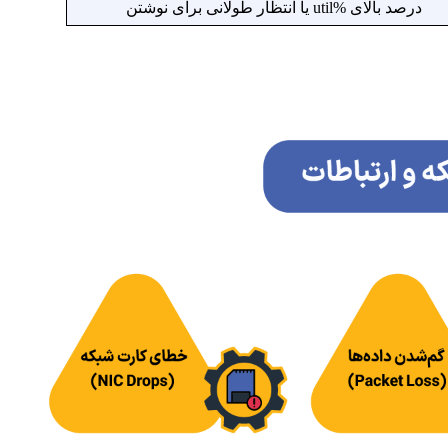
درصد بالای %util یا انتظار طولانی برای نوشتن