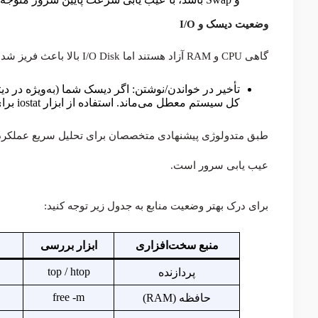
وضعیت دیسک و I/O
گاهی CPU و RAM آزاد هستند اما I/O Disk بالا باعث فریز شدن سیستم می‌شود.
تأخیر در خواندن/نوشتن: اگر دیسک شما (به‌ویژه در دیت
کل سیستم معطل می‌ماند. استفاده از ابزار iostat برای تشخیص این وضعیت توصیه می‌شود.
عیب یابی سرور است.
برای درک بهتر وضعیت منابع به جدول زیر توجه کنید:
منبع سخت‌افزاری
ابزار بررسی
top / htop
پردازنده
free -m
حافظه (RAM)