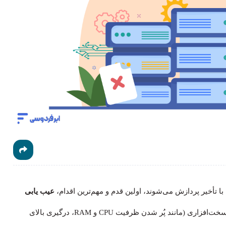
تأخیر پردازش می‌شوند، اولین قدم و مهم‌ترین اقدام،
عیب یابی
است. کند شدن سرور معمولاً ناشی از اشباع منابع سخت‌افزاری (مانند پُر شدن ظرفیت CPU و RAM، درگیری بالای