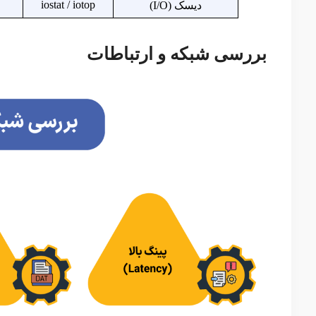
iostat / iotop
دیسک (I/O)
بررسی شبکه و ارتباطات