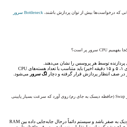
نی که درخواست‌ها بیش از توان پردازش باشند،
Bottleneck سرور
 سرور پر است؟
بررسی Load Average: سه عدد نمایش داده شده (برای ۱، ۵ و ۱۵ دقیقه اخیر) باید متناسب با تعداد هسته‌های CPU
رور در صف انتظار پردازش قرار گرفته و دچار
لگ سرور
می‌شود.
کمبود حافظه موقت باعث می‌شود سیستم‌عامل به استفاده از Swap (حافظه دیسک به جای رم) روی آورد که سرعت بسیار پایینی
بررسی وضعیت Memory: اگر میزان Free Memory نزدیک به صفر باشد و سیستم دائماً درحال جابه‌جایی داده بین RAM