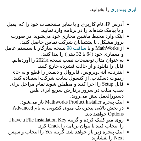
ابری ویندوزی
را بخوانید.
آدرس IP، نام کاربری و یا سایر مشخصات خود را که ایمیل
و یا پیامک شده‌اند را در برنامه وارد نمایید.
اینک وارد محیط ماشین مجازی خود می‌شوید. در صورت
بروز مشکل، با پشتیبانان شرکت تماس حاصل کنید.
از MathWorks و یا
سافت 98
نسخه‌ سازگار با سیستم عامل
و معماری خود (64 یا 32 بیتی) را پیدا کنید.
به عنوان مثال توضیحات نصب نسخه 2021a را آورده‌ایم.
فایل را دانلود و از حالت فشرده خارج کنید.
اینترنت، آنتی‌ویروس، فایروال و دیفندر را قطع و به جای
ریموت دسکتاپ، از کنسول سایت شرکت استفاده کنید.
فایل Setup را اجرا کنید و مطمئن شوید تمام مراحل برای
نصب متلب در سرور پردازش سریع ابری طبق
دستورالعمل پیش می‌روند.
اینک پنجره Mathworks Product Installer باز می‌شود.
در بخش بالایی پنجره یک منوی کشویی به نام Advanced
Options خواهید دید.
روی منو کلیک کرده و گزینه I have a File Installation Key
را انتخاب کنید تا بتوان برنامه را Crack کرد.
اینک پنجره زیر باز خواهد شد. گزینه Yes را انتخاب و سپس
Next را بفشارید.