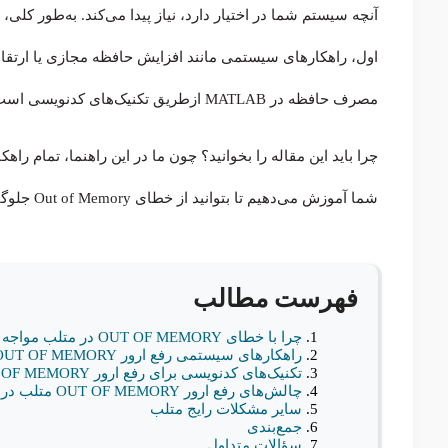
اول، راهکارهای سیستمی مانند افزایش حافظه مجازی یا ارتقا
مصرف حافظه در MATLAB ازطریق تکنیک‌های کدنویسی است.
چرا باید این مقاله را بخوانید؟ چون ما در این راهنما، تمام راه
شما آموزش می‌دهیم تا بتوانید از خطای Out of Memory جلوگیری کنید و محاسبات سنگین خود را با موفقیت به پایان برسانید.
فهرست مطالب
چرا با خطای OUT OF MEMORY در متلب مواجه می‌شویم؟
راهکارهای سیستمی رفع ارور OUT OF MEMORY متلب
تکنیک‌های کدنویسی برای رفع ارور OUT OF MEMORY متلب
چالش‌های رفع ارور OUT OF MEMORY متلب در سیستم شخصی
سایر مشکلات رایج متلب
جمع‌بندی
سؤالات متداول