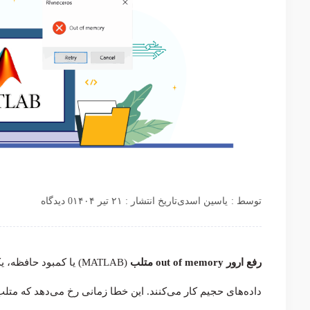
توسط :
یاسین اسدی
تاریخ انتشار : ۲۱ تیر ۱۴۰۴
0 دیدگاه
رفع ارور out of memory متلب
(MATLAB) یا کمبود حا