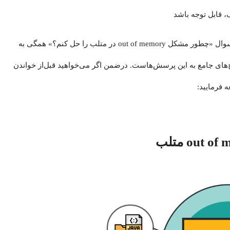
در نهایت، عباراتی مانند «رفع ارور کمبود حافظه در متلب» یا سوال «چطور مشکل out of memory در متلب را حل کنم؟» همگی به
‌های جامع به این پرسش‌هاست. درضمن اگر می‌خواهید قبل‌از خواندن
ه فرمایید: