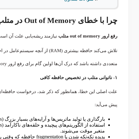
چرا با خطای Out of Memory در متلب مواجه می‌شویم؟
رفع ارور out of memory متلب
تلاش می‌کند حافظه بیشتری (RAM) از آنچه سیستم‌عامل در اختیار دارد، به خود اختصاص دهد
متعددی داشته باشد که درک آن‌ها اولین گام برای رفع ارور out of memory در متلب است.
۱- ناتوانی متلب در تخصیص حافظه کافی
علت اصلی این خطا، همانطور که ذکر شد، درخواست حافظه‌ای
پیش می‌آید:
بارگذاری یا تولید ماتریس‌ها و آرایه‌های بسیار بزرگ (Large Datasets) که نیاز به فضای قابل توجهی دارند.
متغیر موقت می‌شوند.
پدیده تکه‌تکه شدن یا on