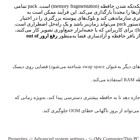
دستور pack: این دستور تلاشی برای مقابله با مشکل تکه‌تکه شدن حافظه (memory fragmentation) است. pack تمامی
 را مجدداً بارگذاری می‌کند. این فرآیند ممکن است به
ری سازماندهی کند و بلوک‌های پیوسته بزرگتری را در اختیار
اضطراری است.
دستور flushdata (مخصوص Image Acquisition Toolbox): برای کاربرانی که با جعبه‌ابزار جمع‌آوری تصویر کار می‌کنند،
رفع ارور out of
حافظه مجازی (که در ویندوز به عنوان paging file و در سیستم‌های دیگر به‌عنوان swap space شناخته می‌شود) فضایی روی دیسک
ند.
ازه دهد تا به حافظه بیشتری دسترسی پیدا کند، به‌ویژه زمانی که
به‌طور کلی، ازطریق مسیر Control Panel (یا راست کلیک روی My Computer/This PC) -> Properties -> Advanced system settings -