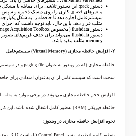
varName1 varName2… متغیرهای خاصی را پاک کرد.
متغیرهای فضای کاری را روی دیسک ذخیره و سپس آن‌ها
سیستم‌عامل اجازه دهد تا حافظه را به شکل یکپارچه‌ت
متلب قرار دهد. بااین‌حال، باید توجه داشت که اجرای دستور pack می‌تواند زمان‌بر باشد و یک راه‌حل 
دستور flushdata می‌تواند برای حذف فریم‌های تصویر از بافر حافظه و آزادسازی فضا به‌منظور
memory متلب
مفید باشد.
۲- افزایش حافظه مجازی (Virtual Memory) سیستم‌عامل
سخت است که سیستم‌عامل از آن به‌عنوان امتدادی برای حافظه RAM استفاده می‌ک
افزایش حجم حافظه مجازی
می‌تواند
در برخی موارد به متلب اج
حافظه فیزیکی (RAM) به‌طور کامل اشغال شده باشد. این کار می‌تواند از بروز ناگهانی خطای OOM جلوگیری کند.
نحوه افزایش حافظه مجازی در ویندوز: