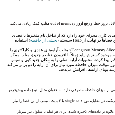
ایل بروز خطا و
رفع ارور out of memory متلب
کمک زیادی می‌کند:
He: هر تابع در متلب فضای کاری مجزای خود را دارد که از تداخل نام متغیرها با فضای
ر نهایت از Heap سیستم (
بخشی از حافظه
) استفاده
تخصیص حافظه پیوسته برای آرایه‌ها (Contiguous Memory Allocation for Arrays): متلب آرایه‌های عددی و کاراکتری را
یه موجود گسترش یابد (مثلاً با افزودن عناصر جدید)، متلب ممکن
 پیدا کرده، محتویات آرایه اصلی را به مکان جدید کپی و سپس
ور موقت میزان حافظه مورد نیاز برای آن آرایه را دو برابر می‌کند
 پویای آرایه‌ها، افزایش می‌دهد.
غیرها تأثیر مستقیمی بر میزان حافظه مصرفی دارد. به عنوان مثال، نوع داده پیش‌فرض
در متلب double است که هر عنصر آن ۸ بایت حافظه اشغال می‌کند. در مقابل، نوع داده single با ۴ بایت، نیمی از این فضا را نیاز
 همچنین، ساختارهای داده‌ای مانند structها و cell arrayها علاوه بر داده‌های ذخیره شده، برای هر فیلد یا سلول نیز سربار