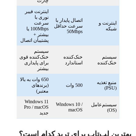
چارت
اینترنت فیبر
نوری با
اتصال پایدار با
اینترنت و
سرعت
سرعت حداقل
شبکه
100Mbps یا
50Mbps
بیشتر +
پشتیبان اتصال
سیستم
سیستم
خنک‌کننده
خنک‌کننده قوی
خنک‌کننده
استاندارد
برای پایداری
بیشتر
650 وات به بالا
منبع تغذیه
500 وات
(برندهای
(PSU)
معتبر)
Windows 11
Windows 10 /
سیستم‌عامل
Pro / macOS
macOS
(OS)
جدید
بهترین لپ‌تاپ برای ترید کدام است؟