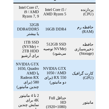
Intel Core i7,
پردازنده
Intel Core i5 /
i9 / AMD
AMD Ryzen 5
(CPU)
Ryzen 7, 9
32GB
حافظه رم
DDR4/DDR5
16GB DDR4
(RAM)
یا بیشتر
1TB SSD
512GB SSD
حافظه
(NVMe) +
(NVMe توصیه
ذخیره‌سازی
2TB HDD
(Storage)
می‌شود)
برای آرشیو
NVIDIA GTX
1650, Quadro
NVIDIA GTX
1050 / AMD
یا AMD
کارت گرافیک
RX 550 (برای
Radeon RX
(GPU)
دو مانیتور)
580 (برای
چندین مانیتور)
2 تا 4 مانیتور
حداقل Full
4K برای
مانیتور
HD
نمایش چندین
(1920×1080)