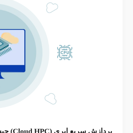
پردازش سریع ابری (Cloud HPC) چیست؟