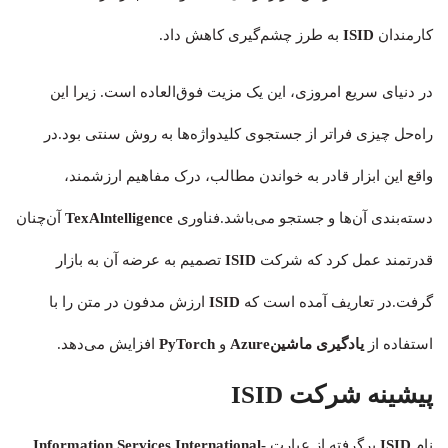
کارمندان
ISID
به طرز چشم‌گیری کاهش داد.
در دنیای سریع امروزی، این یک مزیت فوق‌العاده است. زیرا این
راه‌حل چیزی فراتر از جستجوی کلیدواژه‌ها به روش سنتی بود.در
واقع این ابزار قادر به خواندن مطالب، درک مفاهیم ارزشمند،
دسته‌بندی آن‌ها و جستجو می‌باشد.فناوری
TexAlntelligence
آن‌چنان
قدرتمند عمل کرد که شرکت
ISID
تصمیم به عرضه آن به بازار
گرفت.در تعاریف آمده است که
ISID
ارزش مدفون در متن را با
استفاده از
یادگیری ماشینAzure
و
PyTorch
افزایش می‌دهد.
پیشینه شرکت ISID
نام
ISID
برگرفته از عبارت
Information Services International-