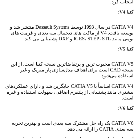
انتخاب کرد.
کتیا V4:
CATIA V4 در سال 1993 توسط Dassault Systems منتشر شد و
توسعه یافت. V4 از ماکت های دیجیتال سه بعدی و فرمت های
بومی مانند IGES، STEP، STL و DXF پشتیبانی می کند.
کتیا V5:
CATIA V5 محبوب ترین و پرتقاضاترین نسخه کتیا است. از این
نسخه CAD است برای اهداف مدل‌سازی پارامتریک و غیر
استفاده می‌شود.
CATIA V4 اساساً با CATIA V5 جایگزین شد و دارای عملکردهای
بیشتری مانند پشتیبانی از پلتفرم اضافی، سهولت استفاده و غیره
است.
کتیا V6:
CATIA V6 یک راه حل مشترک سه بعدی است و بهترین تجربه
سه بعدی CATIA را ارائه می دهد.