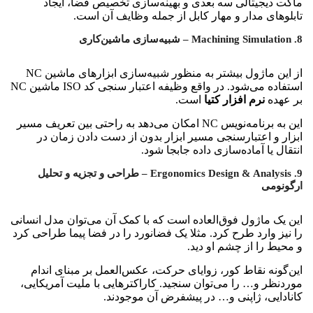
ماکت دیجیتالی سه بعدی و بهینه‌‌سازی تخصیص فضا، ایجاد
تابلوهای مدار و مهار کابل از جمله وظایف آن است.
8. Machining Simulation – شبیه‌سازی ماشین‌کاری
از این ماژول بیشتر به منظور شبیه‌سازی ابزارهای ماشین NC
استفاده می‌شود. در واقع وظیفه اعتبار سنجی کد ISO ماشین NC
بر عهده
نرم افزار کتیا
است.
این به برنامه‌نویس NC امکان می‌دهد به راحتی بین تعریف مسیر
ابزار و اعتبارسنجی مسیر ابزار بدون از دست دادن زمان در
انتقال یا آماده‌سازی داده جابجا شود.
9. Ergonomics Design & Analysis – طراحی و تجزیه و تحلیل
ارگونومی
این یک ماژول فوق‌العاده است که با کمک آن می‌توان مدل انسانی
را نیز وارد طرح کرد. مثلا یک فضانورد را در فضا پیما طراحی کرد
و محیط را از چشم او دید.
این‌گونه نقاط کور، زوایای حرکت، عکس‌العمل بر مبنای اندام
موردنظر و… را می‌توان سنجید. کاراکترهایی با ملیت آمریکایی،
کانادایی، ژاپنی و… در پیشفرض آن موجودند.