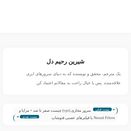
شیرین رحیم دل
یک مترجم، محقق و نویسنده که به دنیای سرورهای ابری
علاقه‌منده. پس با خیال راحت به مقالاتم اعتماد کن.
«
پست قبلی
سرور مجازی (vps) چیست صفر تا صد + مزایا و
»
پست بعدی
معایب
Neural Filters یا فیلترهای عصبی فتوشاپ
چیست؟