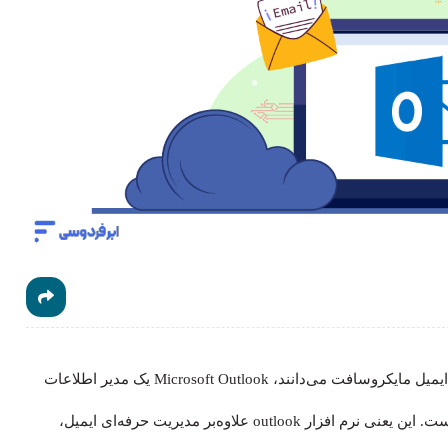
؟ برخلاف تصور رایج که آن را صرفاً یک برنامه ایمیل مایکروسافت می‌دانند، Microsoft Outlook یک مدیر اطلاعات
شخصی (Personal Information Manager) قدرتمند و یکپارچه است. این یعنی نرم افزار outlook علاوه‌بر مدیریت حرفه‌ای ایمیل،