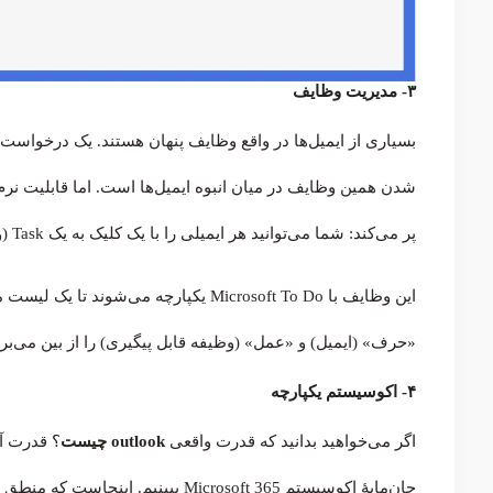
۳- مدیریت وظایف
بسیاری از ایمیل‌ها در واقع وظایف پنهان هستند. یک درخواست،
پر می‌کند: شما می‌توانید هر ایمیلی را با یک کلیک به یک Task (وظیفه) در لیست کارهای خود تبدیل کنید.
این وظایف با Microsoft To Do یکپارچه می
«حرف» (ایمیل) و «عمل» (وظیفه قابل پیگیری) را از بین می‌برد
۴- اکوسیستم یکپارچه
اگر می‌خواهید بدانید که قدرت واقعی
outlook چیست
؟ قدرت آن
جان‌مایهٔ اکوسیستم Microsoft 365 ببینیم. اینجاست که منطق پنهان طراحی مایکروسافت خود را نشان می‌دهد: