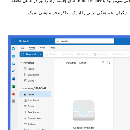
در سازمان‌هایی که از Microsoft Exchange استفاده می‌کنند، حتی می‌توانید با Room Finder، اتاق جلسهٔ آزاد را نیز در همان لحظه
رِ دیگران، هماهنگی تیمی را از یک مذاکرهٔ فرسایشی به یک