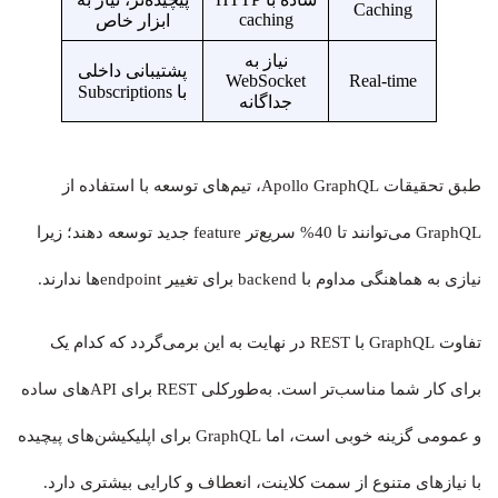
Caching
caching
ابزار خاص
نیاز به
پشتیبانی داخلی
WebSocket
Real-time
با Subscriptions
جداگانه
طبق تحقیقات Apollo GraphQL، تیم‌های توسعه با استفاده از
GraphQL می‌توانند تا 40% سریع‌تر feature جدید توسعه دهند؛ زیرا
نیازی به هماهنگی مداوم با backend برای تغییر endpoint‌ها ندارند.
تفاوت GraphQL با REST در نهایت به این برمی‌گردد که کدام یک
برای کار شما مناسب‌تر است. به‌طورکلی REST برای APIهای ساده
و عمومی گزینه خوبی است، اما GraphQL برای اپلیکیشن‌های پیچیده
با نیازهای متنوع از سمت کلاینت، انعطاف و کارایی بیشتری دارد.