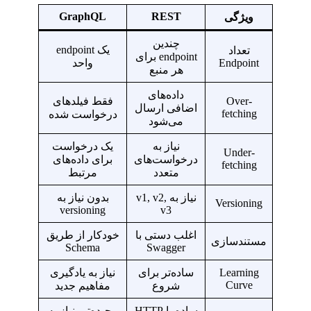
GraphQL
REST
ویژگی
چندین
یک endpoint
تعداد
endpoint برای
Endpoint
واحد
هر منبع
داده‌های
Over-
فقط فیلدهای
اضافی ارسال
fetching
درخواست شده
می‌شود
نیاز به
یک درخواست
Under-
درخواست‌های
برای داده‌های
fetching
متعدد
مرتبط
نیاز به v1, v2,
بدون نیاز به
Versioning
versioning
v3
اغلب دستی با
خودکار از طریق
مستندسازی
Schema
Swagger
Learning
ساده‌تر برای
نیاز به یادگیری
Curve
شروع
مفاهیم جدید
ساده با HTTP
پیچیده‌تر، نیاز به