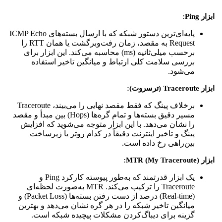
ابزار Ping
:
پایه‌ای‌ترین دستور شبکه که با ارسال بسته‌های ICMP Echo
Request به مقصد، زمان رفت‌وبرگشت یا همان RTT را
برحسب میلی‌ثانیه (ms) محاسبه می‌کند. این ابزار برای
بررسی سلامت کلی ارتباط و میانگین تاخیر استفاده
می‌شود.
ابزار Traceroute (ترسروت)
:
برخلاف پینگ که فقط مقصد نهایی را می‌بیند، Traceroute
مسیر دقیق بسته‌ها و تمام گره‌ها (Hops) بین مبدأ و مقصد
را نشان می‌دهد. با این ابزار متوجه می‌شوید که افزایش
پینگ و تاخیر اینترنت دقیقاً در کدام روتر یا زیرساخت
بین‌راهی رخ داده است.
ابزار MTR (My Traceroute)
:
یک ابزار قدرتمند که به‌طور پیوسته کارکرد Ping و
Traceroute را ترکیب می‌کند. MTR به‌صورت لحظه‌ای
(Real-time) درصد از دست رفتن بسته‌ها (Packet Loss) و
میانگین تاخیر شبکه را در هر گره نشان می‌دهد و بهترین
گزینه برای دیباگ‌کردن مشکلات پیچیده شبکه است.