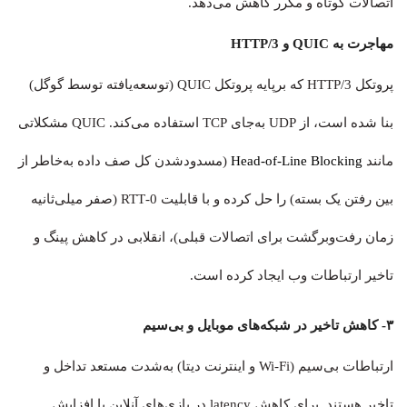
اتصالات کوتاه و مکرر کاهش می‌دهد.
مهاجرت به QUIC و HTTP/3
پروتکل HTTP/3 که برپایه پروتکل QUIC (توسعه‌یافته توسط گوگل)
بنا شده است، از UDP به‌جای TCP استفاده می‌کند. QUIC مشکلاتی
مانند
Head-of-Line Blocking
(مسدودشدن کل صف داده به‌خاطر از
بین رفتن یک بسته) را حل کرده و با قابلیت 0-RTT (صفر میلی‌ثانیه
زمان رفت‌وبرگشت برای اتصالات قبلی)، انقلابی در کاهش پینگ و
تاخیر ارتباطات وب ایجاد کرده است.
۳- کاهش تاخیر در شبکه‌های موبایل و بی‌سیم
ارتباطات بی‌سیم (Wi-Fi و اینترنت دیتا) به‌شدت مستعد تداخل و
تاخیر هستند. برای کاهش latency در بازی‌های آنلاین یا افزایش