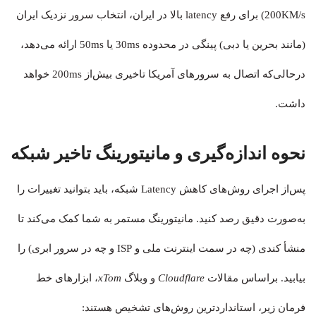
200KM/s) برای رفع latency بالا در ایران، انتخاب سرور نزدیک ایران
(مانند بحرین یا دبی) پینگی در محدوده 30ms یا 50ms ارائه می‌دهد،
درحالی‌که اتصال به سرورهای آمریکا تاخیری بیش‌از 200ms خواهد
داشت.
نحوه اندازه‌گیری و مانیتورینگ تاخیر شبکه
پس‌از اجرای روش‌های کاهش Latency شبکه، باید بتوانید تغییرات را
به‌صورت دقیق رصد کنید. مانیتورینگ مستمر به شما کمک می‌کند تا
منشأ کندی (چه در سمت اینترنت ملی و ISP و چه در سرور ابری) را
بیابید. براساس مقالات
Cloudflare
و وبلاگ
xTom
، ابزارهای خط
فرمان زیر، استانداردترین روش‌های تشخیص هستند: