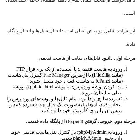
یا می‌خواهید از صحت انتقال تمام داده‌ها اطمینان حاصل کنید ایدئال
است.
این فرایند شامل دو بخش اصلی است: انتقال فایل‌ها و انتقال پایگاه
داده.
مرحله اول: دانلود فایل‌های سایت از هاست قدیمی
ورود به هاست قدیمی: با استفاده از یک نرم‌افزار FTP
(مانند FileZilla) یا ازطریق File Manager کنترل پنل هاست
(مانند cPanel) به هاست فعلی خود متصل شوید.
پیدا کردن پوشه وردپرس: به پوشه public_html (یا پوشه
اصلی سایتتان) بروید.
فشرده‌سازی و دانلود: تمام فایل‌ها و پوشه‌های وردپرس را
انتخاب کنید، آن‌ها را به‌صورت یک فایل zip. فشرده کنید و
سپس آن را روی کامپیوتر خود دانلود کنید.
مرحله دوم: خروجی گرفتن (Export) از پایگاه داده قدیمی
ورود به phpMyAdmin: در کنترل پنل هاست قدیمی خود،
وارد بخش phpMyAdmin شوید.