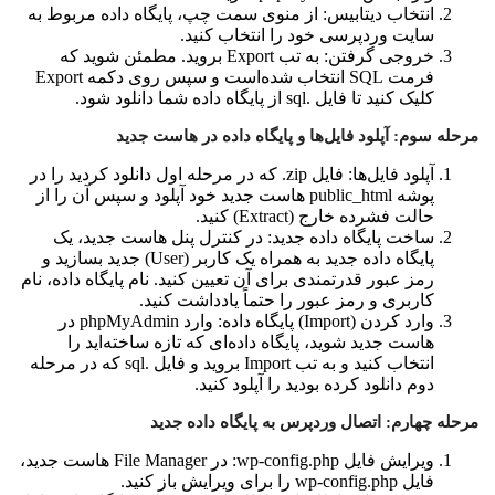
انتخاب دیتابیس: از منوی سمت چپ، پایگاه داده مربوط به
سایت وردپرسی خود را انتخاب کنید.
خروجی گرفتن: به تب Export بروید. مطمئن شوید که
فرمت SQL انتخاب شده‌است و سپس روی دکمه Export
کلیک کنید تا فایل .sql از پایگاه داده شما دانلود شود.
مرحله سوم: آپلود فایل‌ها و پایگاه داده در هاست جدید
آپلود فایل‌ها: فایل zip. که در مرحله اول دانلود کردید را در
پوشه public_html هاست جدید خود آپلود و سپس آن را از
حالت فشرده خارج (Extract) کنید.
ساخت پایگاه داده جدید: در کنترل پنل هاست جدید، یک
پایگاه داده جدید به همراه یک کاربر (User) جدید بسازید و
رمز عبور قدرتمندی برای آن تعیین کنید. نام پایگاه داده، نام
کاربری و رمز عبور را حتماً یادداشت کنید.
وارد کردن (Import) پایگاه داده: وارد phpMyAdmin در
هاست جدید شوید، پایگاه داده‌ای که تازه ساخته‌اید را
انتخاب کنید و به تب Import بروید و فایل .sql که در مرحله
دوم دانلود کرده بودید را آپلود کنید.
مرحله چهارم: اتصال وردپرس به پایگاه داده جدید
ویرایش فایل wp-config.php: در File Manager هاست جدید،
فایل wp-config.php را برای ویرایش باز کنید.