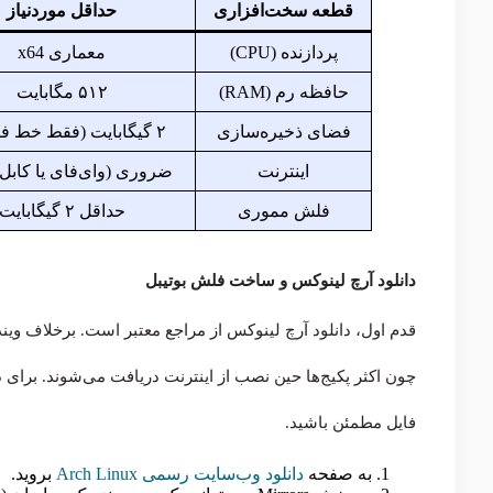
قطعه سخت‌افزاری
حداقل موردنیاز
پردازنده (CPU)
معماری x64
حافظه رم (RAM)
۵۱۲ مگابایت
فضای ذخیره‌سازی
۲ گیگابایت (فقط خط فرمان)
اینترنت
ضروری (وای‌فای یا کابل LAN)
فلش مموری
حداقل ۲ گیگابایت
دانلود آرچ لینوکس و ساخت فلش بوتیبل
چون اکثر پکیج‌ها حین نصب از اینترنت دریافت می‌شوند. برای دا
فایل مطمئن باشید.
به صفحه
دانلود وب‌سایت رسمی Arch Linux
بروید.