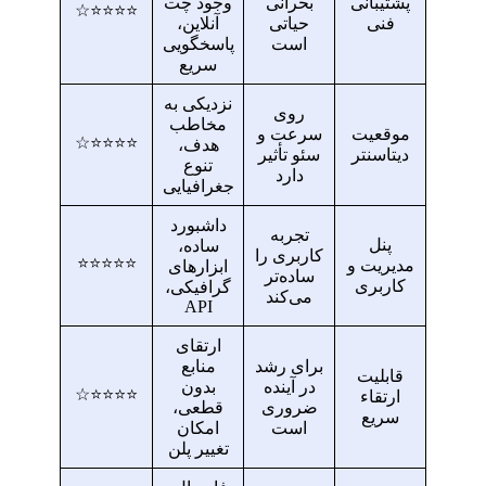
پشتیبانی
بحرانی
وجود چت
⭐⭐⭐⭐☆
فنی
حیاتی
آنلاین،
است
پاسخگویی
سریع
نزدیکی به
روی
مخاطب
موقعیت
سرعت و
⭐⭐⭐⭐☆
هدف،
دیتاسنتر
سئو تأثیر
تنوع
دارد
جغرافیایی
داشبورد
تجربه
پنل
ساده،
کاربری را
⭐⭐⭐⭐⭐
مدیریت و
ابزارهای
ساده‌تر
کاربری
گرافیکی،
می‌کند
API
ارتقای
برای رشد
منابع
قابلیت
در آینده
بدون
⭐⭐⭐⭐☆
ارتقاء
ضروری
قطعی،
سریع
است
امکان
تغییر پلن