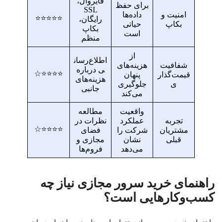
فایروال،
برای حفظ
SSL
امنیت و
داده‌ها
⭐⭐⭐⭐⭐
رایگان،
بکاپ
حیاتی
بکاپ
است
منظم
از
اطلاع‌رسان
شفافیت
هزینه‌های
ی درباره
⭐⭐⭐⭐☆
قیمت‌گذار
پنهان
هزینه‌های
ی
جلوگیری
جانبی
می‌کند
واقعیت
مطالعه
تجربه
عملکرد
نظرات در
⭐⭐⭐⭐☆
مشتریان
شرکت را
فضای
قبلی
نشان
مجازی و
می‌دهد
فروم‌ها
راهنمای خرید سرور مجازی نیاز چه
کسب‌وکارهایی است؟