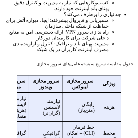
کسب‌وکارهایی که نیاز به مدیریت و کنترل دقیق
پهنای باند اینترنت خود دارند.
چه نیازی را برطرف می‌کند؟
مسیریابی و فایروال پیشرفته: ایجاد دیواره آتش برای
حفاظت از شبکه داخلی سازمان
راه‌اندازی سرور VPN: ارائه دسترسی امن به منابع
داخلی شرکت برای کارمندان دورکار
مدیریت پهنای باند و ترافیک: کنترل و اولویت‌بندی
مصرف اینترنت کاربران در یک شبکه
جدول مقایسه سریع سیستم‌عامل‌های سرور مجازی
سرور مجازی
سرور مجازی
سرور مجازی
ویژگی
لینوکس
ویندوز
میکروتک
نیازمند
نیازمند
رایگان
لایسنس
هزینه
لایسنس
(متن‌باز)
(هزینه
(گران‌تر)
متفاوت)
خط فرمان
محیط
(CLI) – امکان
گرافیکی و
گرافیکی