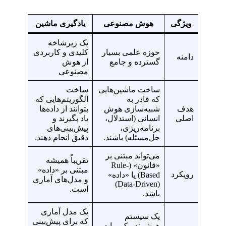
ویژگی
هوش مصنوعی
یادگیری ماشین
یک زیرشاخه
حوزه علمی بسیار
کلیدی و کاربردی
دامنه
گسترده و جامع
از هوش
مصنوعی
ساخت ماشین‌هایی
ساخت
که قادر به
الگوریتم‌هایی که
هدف
شبیه‌سازی هوش
بتوانند از داده‌ها
اصلی
انسانی (استدلال،
یاد بگیرند و
برنامه‌ریزی،
پیش‌بینی‌های
حل‌مسئله) باشند.
دقیق انجام دهند.
می‌تواند مبتنی بر
تقریباً همیشه
«قانون» (Rule-
مبتنی بر «داده»
رویکرد
Based) یا «داده»
و مدل‌های آماری
(Data-Driven)
است.
باشد.
یک مدل آماری
یک سیستم
که برای پیش‌بینی
هوشمند، یک ربات،