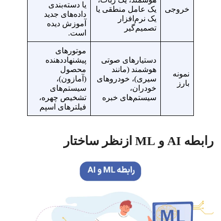
یا دسته‌بندی
خروجی
یک عامل منطقی یا
داده‌های جدید
یک نرم‌افزار
آموزش دیده
تصمیم‌گیر
است.
موتورهای
دستیارهای صوتی
پیشنهاددهنده
هوشمند (مانند
محصول
نمونه
سیری)، خودروهای
(آمازون)،
بارز
خودران،
سیستم‌های
سیستم‌های خبره
تشخیص چهره،
فیلترهای اسپم
رابطه AI و ML ازنظر ساختار